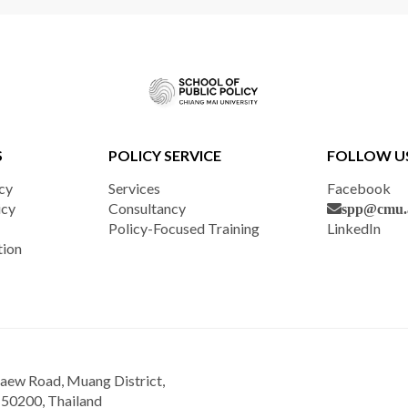
S
POLICY SERVICE
FOLLOW U
cy
Services
Facebook
icy
Consultancy
spp@cmu.a
Policy-Focused Training
LinkedIn
tion
aew Road, Muang District,
 50200, Thailand