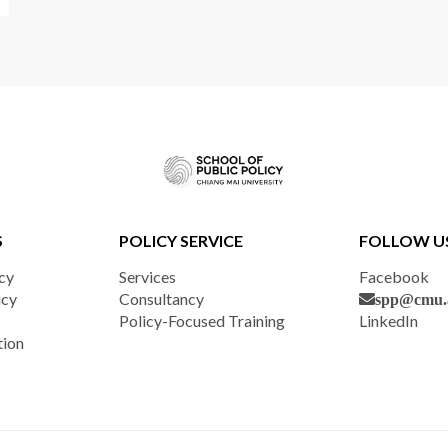
S
POLICY SERVICE
FOLLOW U
cy
Services
Facebook
icy
Consultancy
spp@cmu.a
Policy-Focused Training
LinkedIn
tion