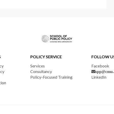
S
POLICY SERVICE
FOLLOW U
cy
Services
Facebook
icy
Consultancy
spp@cmu.a
Policy-Focused Training
LinkedIn
tion