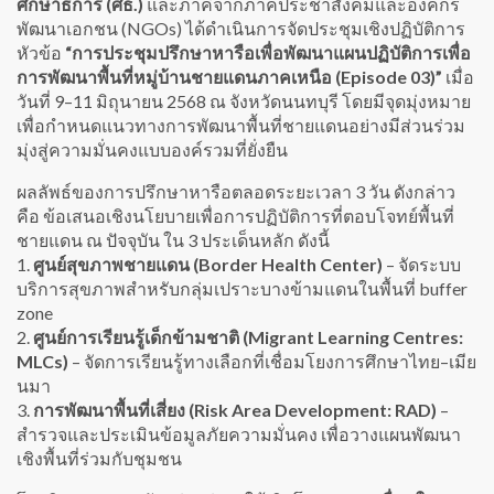
ศึกษาธิการ (ศธ.)
และภาคีจากภาคประชาสังคมและองค์กร
พัฒนาเอกชน (NGOs) ได้ดำเนินการจัดประชุมเชิงปฏิบัติการ
หัวข้อ
“
การประชุมปรึกษาหารือ
เพื่อพัฒนาแผนปฏิบัติการเพื่อ
การพัฒนา
พื้นที่หมู่บ้านชายแดนภาคเหนือ
(Episode 03)”
เมื่อ
วันที่ 9–11 มิถุนายน 2568 ณ จังหวัดนนทบุรี โดยมีจุดมุ่งหมาย
เพื่อกำหนดแนวทางการพัฒนาพื้นที่ชายแดนอย่างมีส่วนร่วม
มุ่งสู่ความมั่นคงแบบองค์รวมที่ยั่งยืน
ผลลัพธ์ของการปรึกษาหารือตลอดระยะเวลา 3 วัน ดังกล่าว
คือ ข้อเสนอเชิงนโยบายเพื่อการปฏิบัติการที่ตอบโจทย์พื้นที่
ชายแดน ณ ปัจจุบัน ใน 3 ประเด็นหลัก ดังนี้
1.
ศูนย์สุขภาพชายแดน (Border Health Center)
– จัดระบบ
บริการสุขภาพสำหรับกลุ่มเปราะบางข้ามแดนในพื้นที่ buffer
zone
2.
ศูนย์การเรียนรู้เด็กข้ามชาติ (Migrant Learning Centres:
MLCs)
– จัดการเรียนรู้ทางเลือกที่เชื่อมโยงการศึกษาไทย–เมีย
นมา
3.
การพัฒนาพื้นที่เสี่ยง (Risk Area Development: RAD)
–
สำรวจและประเมินข้อมูลภัยความมั่นคง เพื่อวางแผนพัฒนา
เชิงพื้นที่ร่วมกับชุมชน